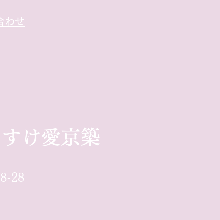
合わせ
たすけ愛京築
-28