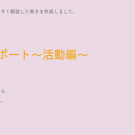
やすく解説した冊子を作成しました。
サポート～活動編～
から
」