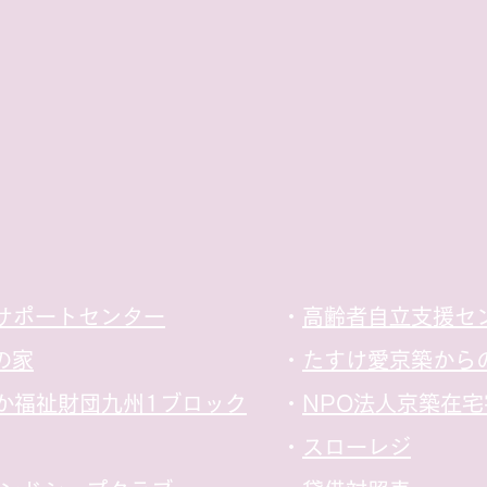
サポートセンター
​・
高齢者自立支援セ
の家
​・
たすけ愛京築から
か福祉財団​九州1ブロック
​・
NPO法人京築在
​・
スローレジ