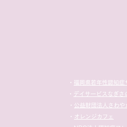
​・
福岡県若年性認知症
​・
デイサービスなぎさ
​・
公益財団法人さわや
​・
オレンジカフェ