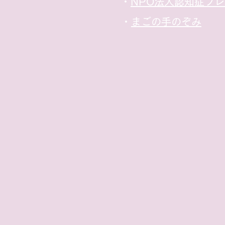
​・
NPO法人認知症フ
​・
まごの手のぞみ