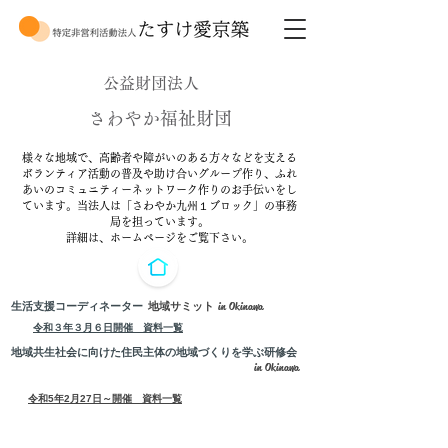
公益財団法人
さわやか福祉財団
様々な地域で、高齢者や障がいのある方々などを支える
ボランティア活動の普及や助け合いグループ作り、ふれ
あいのコミュニティーネットワーク作りのお手伝いをし
ています。当法人は「さわやか九州１ブロック」の事務
局を担っています。
​詳細は、ホームページをご覧下さい。
in Okinawa
生活支援コーディネーター
​地域サミット
​令和３年３月６日開催 資料一覧
​地域共生社会に向けた住民主体の地域づくりを学ぶ研修会
in Okinawa
​令和5年2月27日～開催 資料一覧